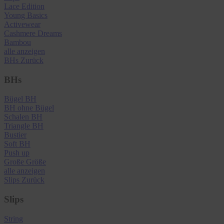
Lace Edition
Young Basics
Activewear
Cashmere Dreams
Bambou
alle anzeigen
BHs
Zurück
BHs
Bügel BH
BH ohne Bügel
Schalen BH
Triangle BH
Bustier
Soft BH
Push up
Große Größe
alle anzeigen
Slips
Zurück
Slips
String