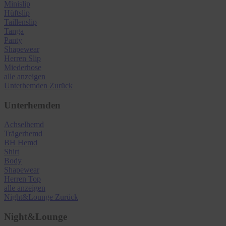
Minislip
Hüftslip
Taillenslip
Tanga
Panty
Shapewear
Herren Slip
Miederhose
alle anzeigen
Unterhemden
Zurück
Unterhemden
Achselhemd
Trägerhemd
BH Hemd
Shirt
Body
Shapewear
Herren Top
alle anzeigen
Night&Lounge
Zurück
Night&Lounge