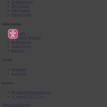
Größenberater
BH Formen
Slip Formen
Pflege-Guide
Information
Über uns
Qualität & Material
Kollektionen
Outlet Stores
Karriere
Social
Instagram
Facebook
Kontakt
M: info@speidelshop.com
T: +49 (0) 7471 7010
Vertrag widerrufen