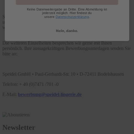
Keine Datenweitergabe an Dritte. Eine Abmeldung ist
jederzeit möglich. Hier findest du
Sie haben Freude am Verkauf und an der kompetenten Beratung
unsere
Datenschutzerklärung
.
unserer Kunden. Erfahrungen im Textileinzelhandel sind
wünschenswert.
Nein, danke.
Die weiteren Einzelheiten besprechen wir gerne mit Ihnen
persönlich. Ihre aussagekräftigen Bewerbungsunterlagen senden Sie
bitte an:
Speidel GmbH • Paul-Gerhardt-Str. 10 • D-72411 Bodelshausen
Telefon: + 49 (0)7471 /701 -0
E-Mail:
bewerbung@speidel-lingerie.de
Newsletter