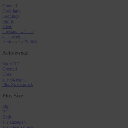
Oberteil
Hose lang
Leggings
Shorts
Kleid
Umstandswäsche
alle anzeigen
Activewear
Zurück
Activewear
Sport BH
Oberteil
Hose
alle anzeigen
Plus Size
Zurück
Plus Size
Slip
BH
Body
alle anzeigen
Top Deal
Zurück