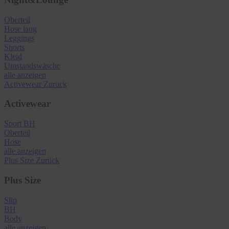
Oberteil
Hose lang
Leggings
Shorts
Kleid
Umstandswäsche
alle anzeigen
Activewear
Zurück
Activewear
Sport BH
Oberteil
Hose
alle anzeigen
Plus Size
Zurück
Plus Size
Slip
BH
Body
alle anzeigen