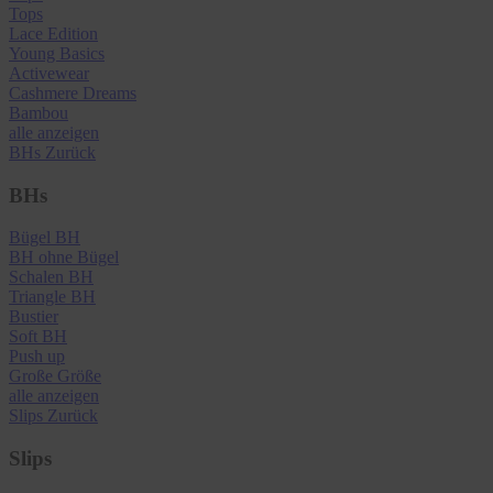
Tops
Lace Edition
Young Basics
Activewear
Cashmere Dreams
Bambou
alle anzeigen
BHs
Zurück
BHs
Bügel BH
BH ohne Bügel
Schalen BH
Triangle BH
Bustier
Soft BH
Push up
Große Größe
alle anzeigen
Slips
Zurück
Slips