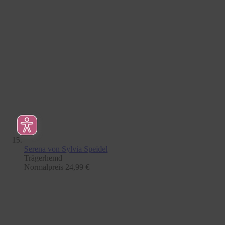
Serena
von Sylvia Speidel
Trägerhemd
Normalpreis
24,99 €