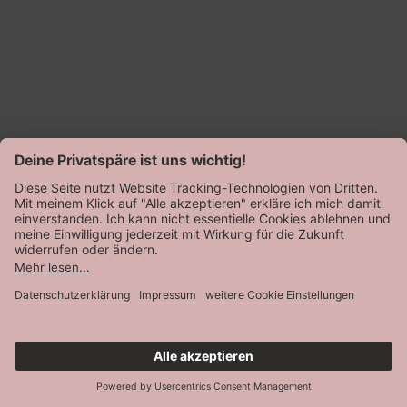
Serena
von Sylvia Speidel
Bodydress
Normalpreis
49,99 €