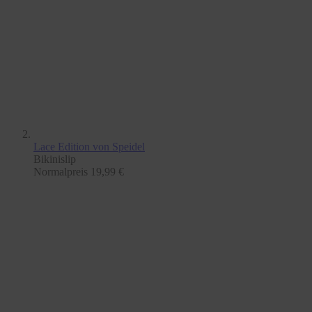
Lace Edition
von Speidel
Bikinislip
Normalpreis
19,99 €