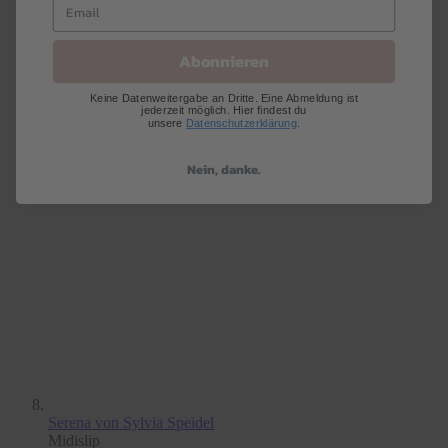
Abonnieren
Keine Datenweitergabe an Dritte. Eine Abmeldung ist
jederzeit möglich. Hier findest du
unsere
Datenschutzerklärung
.
Nein, danke.
Serena
von Sylvia Speidel
Midislip