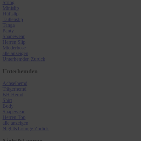
String
Minislip
Hüftslip
Taillenslip
Tanga
Panty
Shapewear
Herren Slip
Miederhose
alle anzeigen
Unterhemden
Zurück
Unterhemden
Achselhemd
Trägerhemd
BH Hemd
Shirt
Body
Shapewear
Herren Top
alle anzeigen
Night&Lounge
Zurück
Night&Lounge