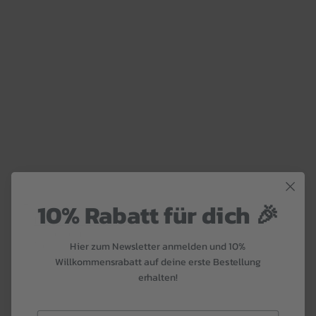
10% Rabatt für dich 🎉
Lace Edition
von Speidel
Trägerhemd
Hier zum Newsletter anmelden und 10%
Normalpreis
24,99 €
Willkommensrabatt auf deine erste Bestellung
erhalten!