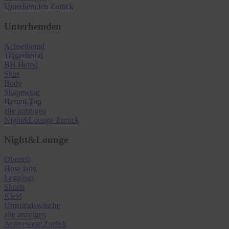
Unterhemden
Zurück
Unterhemden
Achselhemd
Trägerhemd
BH Hemd
Shirt
Body
Shapewear
Herren Top
alle anzeigen
Night&Lounge
Zurück
Night&Lounge
Oberteil
Hose lang
Leggings
Shorts
Kleid
Umstandswäsche
alle anzeigen
Activewear
Zurück