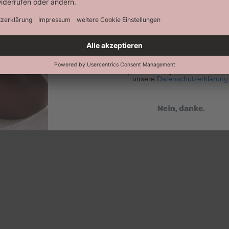
Abonnieren
Keine Datenweitergabe an Dritte. Eine A
jederzeit möglich. Hier findest 
unsere
Datenschutzerklärung
Nein, danke.