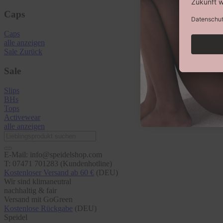
Caps
Caps
alle anzeigen
Sale
Zurück
Sale
Slips
BHs
Tops
Activewear
alle anzeigen
E-Mail: info@speidelshop.com
T: 07471 701283 (Kundenhotline)
Kostenloser Versand ab 60 €
(DEU)
Wir sind klimaneutral
nachhaltig & fair
Versand mit GoGreen
Kostenlose Rückgabe
(DEU)
Speidel