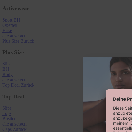
Activewear
Sport BH
Oberteil
Hose
alle anzeigen
Plus Size
Zurück
Plus Size
Slip
BH
Body
alle anzeigen
Top Deal
Zurück
Top Deal
Slips
Tops
Bustier
alle anzeigen
Caps
Zurück