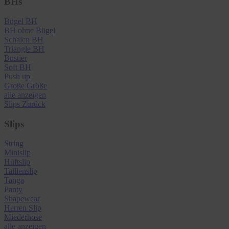
BHs
Bügel BH
BH ohne Bügel
Schalen BH
Triangle BH
Bustier
Soft BH
Push up
Große Größe
alle anzeigen
Slips
Zurück
Slips
String
Minislip
Hüftslip
Taillenslip
Tanga
Panty
Shapewear
Herren Slip
Miederhose
alle anzeigen