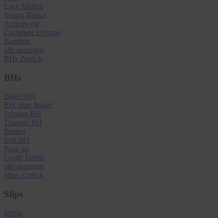
Lace Edition
Young Basics
Activewear
Cashmere Dreams
Bambou
alle anzeigen
BHs
Zurück
BHs
Bügel BH
BH ohne Bügel
Schalen BH
Triangle BH
Bustier
Soft BH
Push up
Große Größe
alle anzeigen
Slips
Zurück
Slips
String