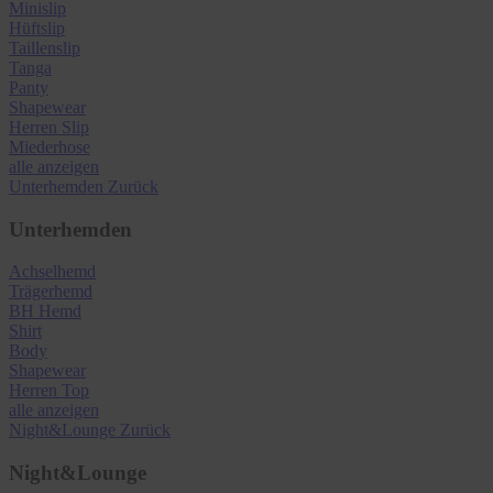
Minislip
Hüftslip
Taillenslip
Tanga
Panty
Shapewear
Herren Slip
Miederhose
alle anzeigen
Unterhemden
Zurück
Unterhemden
Achselhemd
Trägerhemd
BH Hemd
Shirt
Body
Shapewear
Herren Top
alle anzeigen
Night&Lounge
Zurück
Night&Lounge