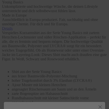
Young Basics
Unkomplizierte und hochwertige Wäsche, die deinen Lifestyle
unterstreicht und dich selbstbewusst fühlen lässt.
Made in Europe
Ausschließlich in Europa produziert. Fair, nachhaltig und ohne
unnötige Chemie. Für dich und für Europa.
Details
Verspieltes Kurzarmshirt aus der Serie Young Basics mit zartem
Herzchen-Lochmuster und süßer Röschen-Applikation – perfekt für
alle, die es feminin und bequem mögen. Die hochwertige Qualität
aus Baumwolle, Polyester und LYCRA® sorgt für ein besonders
weiches Tragegefühl. Ob als Homewear oder unter einer Oversize-
Jacke im Layering-Look: Dieses Shirt macht auch draußen eine gute
Figur. In Weiß, Schwarz und Rosewood erhältlich.
Shirt aus der Serie Young Basics
aus feiner Baumwolle-Polyester-Mischung
hoher Tragekomfort durch 3% Elasthan (LYCRA®)
Ajour Muster mit kleinen Herzchen
angesagter Rüschensaum am Saum und an den Ärmeln
zarte Bogenspitze am Halsausschnitt
Rundhalsausschnitt mit kleiner Satinschleife vorne
eng anliegend
keine störenden Seitennähte