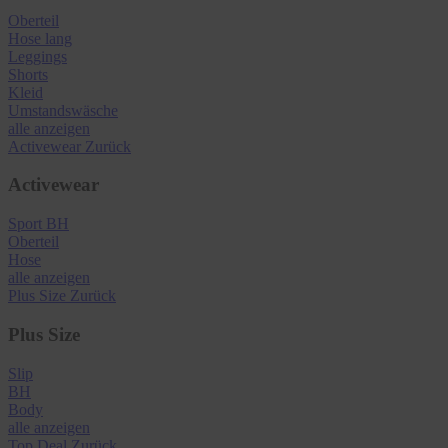
Oberteil
Hose lang
Leggings
Shorts
Kleid
Umstandswäsche
alle anzeigen
Activewear
Zurück
Activewear
Sport BH
Oberteil
Hose
alle anzeigen
Plus Size
Zurück
Plus Size
Slip
BH
Body
alle anzeigen
Top Deal
Zurück