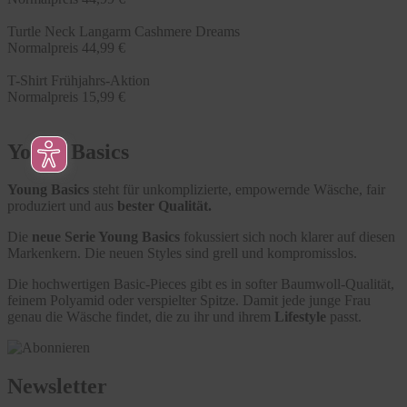
Turtle Neck Langarm Cashmere Dreams
Normalpreis
44,99 €
T-Shirt Frühjahrs-Aktion
Normalpreis
15,99 €
Young Basics
Young Basics
steht für unkomplizierte, empowernde Wäsche, fair
produziert und aus
bester Qualität.
Die
neue Serie Young Basics
fokussiert sich noch klarer auf diesen
Markenkern. Die neuen Styles sind grell und kompromisslos.
Die hochwertigen Basic-Pieces gibt es in softer Baumwoll-Qualität,
feinem Polyamid oder verspielter Spitze. Damit jede junge Frau
genau die Wäsche findet, die zu ihr und ihrem
Lifestyle
passt.
Newsletter