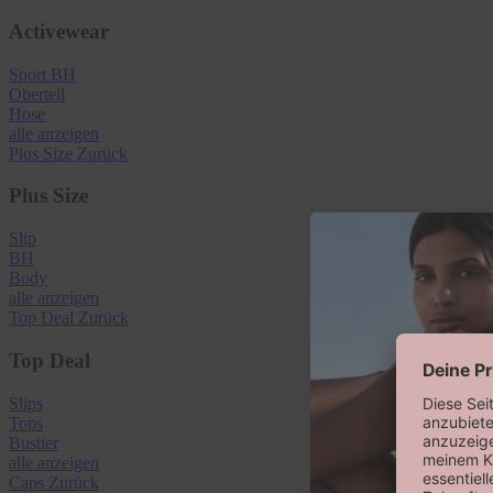
Activewear
Sport BH
Oberteil
Hose
alle anzeigen
Plus Size
Zurück
Plus Size
Slip
BH
Body
alle anzeigen
Top Deal
Zurück
Top Deal
Slips
Tops
Bustier
alle anzeigen
Caps
Zurück