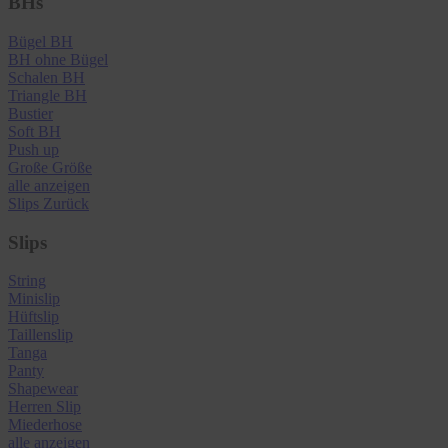
BHs
Bügel BH
BH ohne Bügel
Schalen BH
Triangle BH
Bustier
Soft BH
Push up
Große Größe
alle anzeigen
Slips
Zurück
Slips
String
Minislip
Hüftslip
Taillenslip
Tanga
Panty
Shapewear
Herren Slip
Miederhose
alle anzeigen