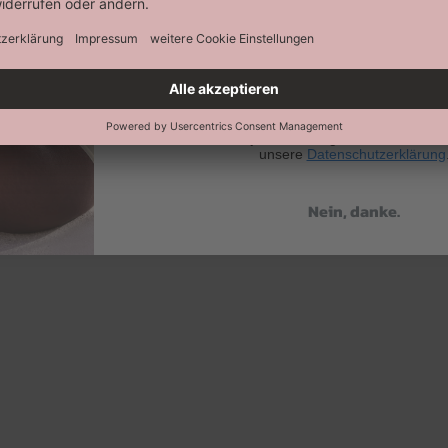
Abonnieren
Keine Datenweitergabe an Dritte. Eine A
jederzeit möglich. Hier findest 
unsere
Datenschutzerklärung
Nein, danke.