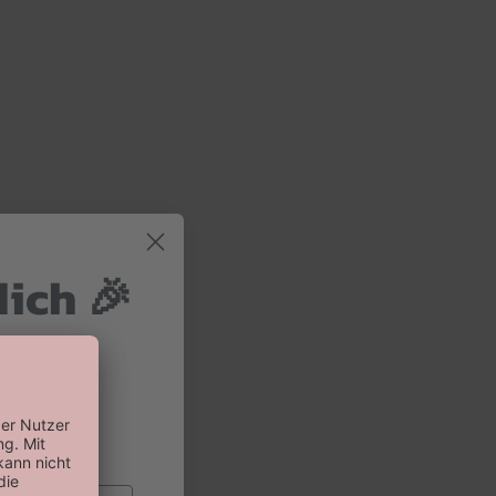
dich 🎉
 und 10%
 Bestellung