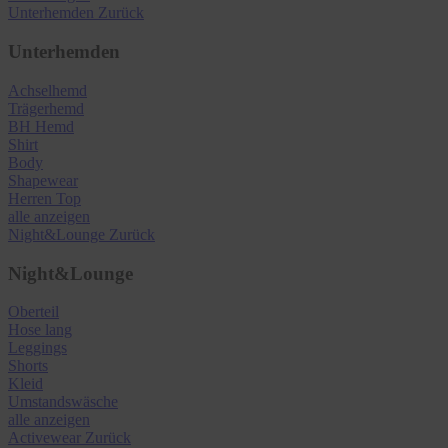
Unterhemden
Zurück
Unterhemden
Achselhemd
Trägerhemd
BH Hemd
Shirt
Body
Shapewear
Herren Top
alle anzeigen
Night&Lounge
Zurück
Night&Lounge
Oberteil
Hose lang
Leggings
Shorts
Kleid
Umstandswäsche
alle anzeigen
Activewear
Zurück