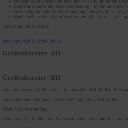
Unglaublich angenehm auf der Haut – weil du dir nur das Beste
Bequeme Schnitte und beste Verarbeitung – für ein unvergleic
Nachhaltig und unter fairen Bedingungen hergestellt – so träg
Bleibt auch nach häufigem Waschen perfekt in Form – für langa
Farbe:
shark (ausverkauft)
Jetzt deine richtige Größe finden
Größenberater: BH
Größenberater: BH
Finde mit unserem Größenberater den perfekten BH für dich. Infor
Die Kombination der beiden Messwerte ergibt deine BH-Größe.
1
Dein Unterbrustumfang
Schnapp dir ein Maßband und messe einmal deinen Unterbrustumfang