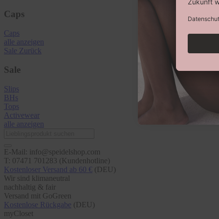
Caps
Caps
alle anzeigen
Sale
Zurück
Sale
Slips
BHs
Tops
Activewear
alle anzeigen
E-Mail: info@speidelshop.com
T: 07471 701283 (Kundenhotline)
Kostenloser Versand ab 60 €
(DEU)
Wir sind klimaneutral
nachhaltig & fair
Versand mit GoGreen
Kostenlose Rückgabe
(DEU)
myCloset