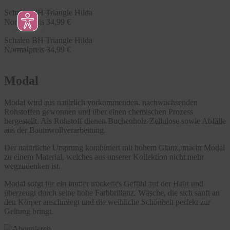
Schalen BH Triangle Hilda
Normalpreis
34,99 €
Schalen BH Triangle Hilda
Normalpreis
34,99 €
Modal
Modal wird aus natürlich vorkommenden, nachwachsenden
Rohstoffen gewonnen und über einen chemischen Prozess
hergestellt. Als Rohstoff dienen Buchenholz-Zellulose sowie Abfälle
aus der Baumwollverarbeitung.
Der natürliche Ursprung kombiniert mit hohem Glanz, macht Modal
zu einem Material, welches aus unserer Kollektion nicht mehr
wegzudenken ist.
Modal sorgt für ein immer trockenes Gefühl auf der Haut und
überzeugt durch seine hohe Farbbrillanz. Wäsche, die sich sanft an
den Körper anschmiegt und die weibliche Schönheit perfekt zur
Geltung bringt.