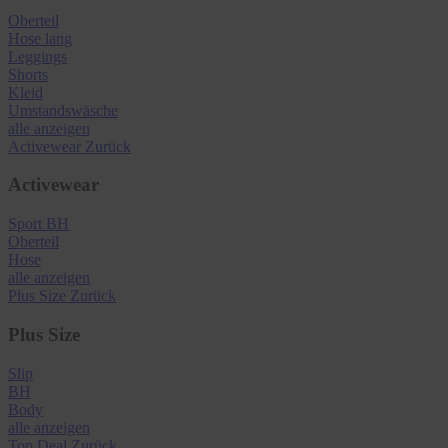
Oberteil
Hose lang
Leggings
Shorts
Kleid
Umstandswäsche
alle anzeigen
Activewear
Zurück
Activewear
Sport BH
Oberteil
Hose
alle anzeigen
Plus Size
Zurück
Plus Size
Slip
BH
Body
alle anzeigen
Top Deal
Zurück