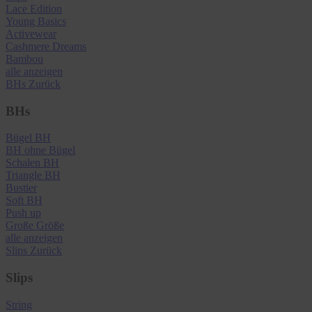
Lace Edition
Young Basics
Activewear
Cashmere Dreams
Bambou
alle anzeigen
BHs
Zurück
BHs
Bügel BH
BH ohne Bügel
Schalen BH
Triangle BH
Bustier
Soft BH
Push up
Große Größe
alle anzeigen
Slips
Zurück
Slips
String