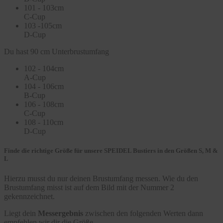
101 - 103cm
C-Cup
103 -105cm
D-Cup
Du hast 90 cm Unterbrustumfang
102 - 104cm
A-Cup
104 - 106cm
B-Cup
106 - 108cm
C-Cup
108 - 110cm
D-Cup
Finde die richtige Größe für unsere SPEIDEL Bustiers in den Größen S, M &
L
Hierzu musst du nur deinen Brustumfang messen. Wie du den
Brustumfang misst ist auf dem Bild mit der Nummer 2
gekennzeichnet.
Liegt dein
Messergebnis
zwischen den folgenden Werten dann
empfehlen wir dir die Größe