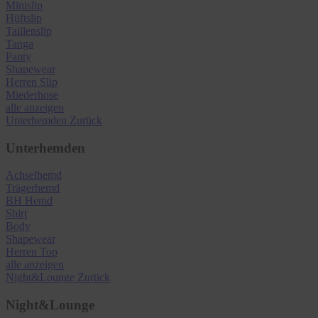
Minislip
Hüftslip
Taillenslip
Tanga
Panty
Shapewear
Herren Slip
Miederhose
alle anzeigen
Unterhemden
Zurück
Unterhemden
Achselhemd
Trägerhemd
BH Hemd
Shirt
Body
Shapewear
Herren Top
alle anzeigen
Night&Lounge
Zurück
Night&Lounge