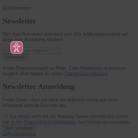
Newsletter
Hier zum Newsletter anmelden und 10% Willkommensrabatt auf
deine erste Bestellung erhalten!
Abonnieren
Keine Datenweitergabe an Dritte. Eine Abmeldung ist jederzeit
möglich. Hier findest du unsere
Datenschutzerklärung
.
Newsletter Anmeldung
Vielen Dank - Jetzt nur noch das Häkchen setzen und dann
bekommst auch du Post von uns.
Ich erkläre mich mit der Nutzung meiner persönlichen Daten,
wie in den
Datenschutzbestimmungen
beschrieben einverstanden.
Jetzt anmelden