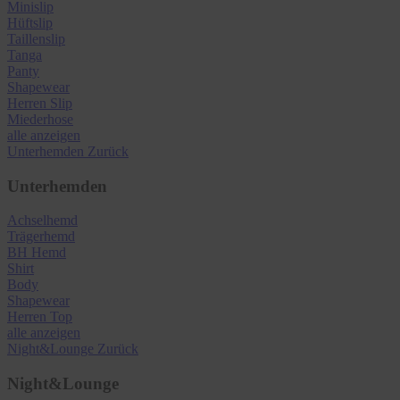
Minislip
Hüftslip
Taillenslip
Tanga
Panty
Shapewear
Herren Slip
Miederhose
alle anzeigen
Unterhemden
Zurück
Unterhemden
Achselhemd
Trägerhemd
BH Hemd
Shirt
Body
Shapewear
Herren Top
alle anzeigen
Night&Lounge
Zurück
Night&Lounge