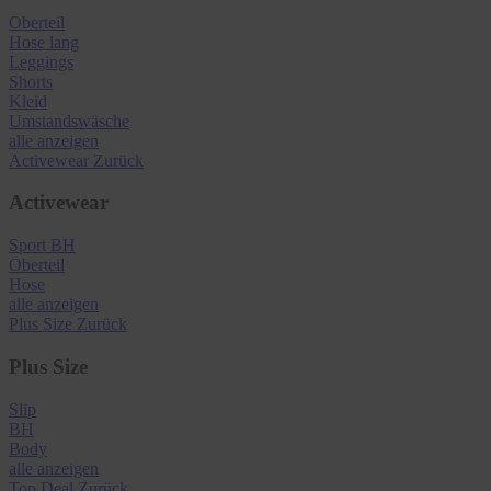
Oberteil
Hose lang
Leggings
Shorts
Kleid
Umstandswäsche
alle anzeigen
Activewear
Zurück
Activewear
Sport BH
Oberteil
Hose
alle anzeigen
Plus Size
Zurück
Plus Size
Slip
BH
Body
alle anzeigen
Top Deal
Zurück