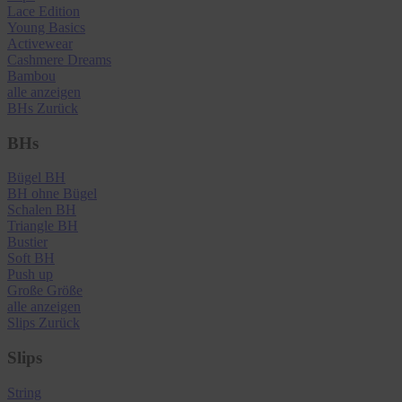
Lace Edition
Young Basics
Activewear
Cashmere Dreams
Bambou
alle anzeigen
BHs
Zurück
BHs
Bügel BH
BH ohne Bügel
Schalen BH
Triangle BH
Bustier
Soft BH
Push up
Große Größe
alle anzeigen
Slips
Zurück
Slips
String