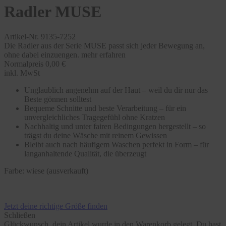
Radler MUSE
Artikel-Nr. 9135-7252
Die Radler aus der Serie MUSE passt sich jeder Bewegung an,
ohne dabei einzuengen.
mehr erfahren
Normalpreis
0,00 €
inkl. MwSt
Unglaublich angenehm auf der Haut – weil du dir nur das
Beste gönnen solltest
Bequeme Schnitte und beste Verarbeitung – für ein
unvergleichliches Tragegefühl ohne Kratzen
Nachhaltig und unter fairen Bedingungen hergestellt – so
trägst du deine Wäsche mit reinem Gewissen
Bleibt auch nach häufigem Waschen perfekt in Form – für
langanhaltende Qualität, die überzeugt
Farbe:
wiese (ausverkauft)
Jetzt deine richtige Größe finden
Schließen
Glückwunsch, dein Artikel wurde in den Warenkorb gelegt. Du hast