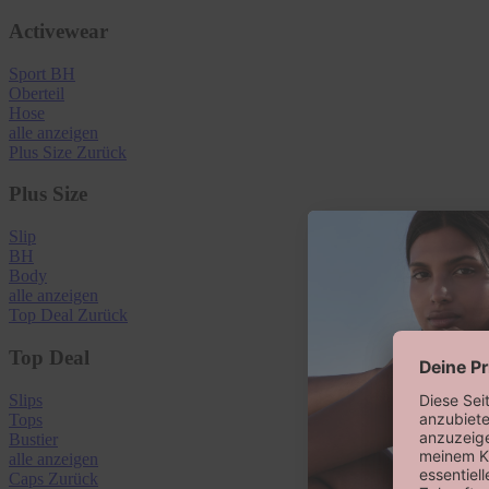
Activewear
Sport BH
Oberteil
Hose
alle anzeigen
Plus Size
Zurück
Plus Size
Slip
BH
Body
alle anzeigen
Top Deal
Zurück
Top Deal
Slips
Tops
Bustier
alle anzeigen
Caps
Zurück