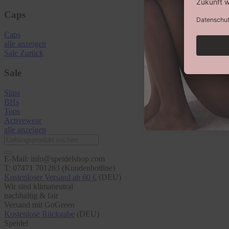
Caps
Caps
alle anzeigen
Sale
Zurück
Sale
Slips
BHs
Tops
Activewear
alle anzeigen
E-Mail: info@speidelshop.com
T: 07471 701283 (Kundenhotline)
Kostenloser Versand ab 60 €
(DEU)
Wir sind klimaneutral
nachhaltig & fair
Versand mit GoGreen
Kostenlose Rückgabe
(DEU)
Speidel