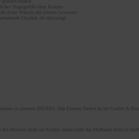
 gönnen solltest
hliches Tragegefühl ohne Kratzen
st du deine Wäsche mit reinem Gewissen
nhaltende Qualität, die überzeugt
mationen zu unseren SPEIDEL Slip Formen findest du bei Guides & Bera
 des Beckens dicht am Körper, dabei sollte das Maßband nicht zu stra