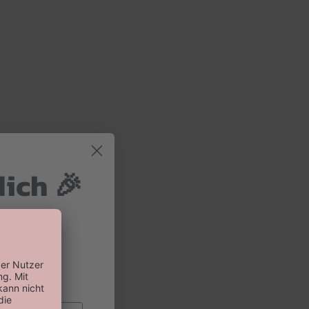
dich 🎉
 und 10%
 Bestellung