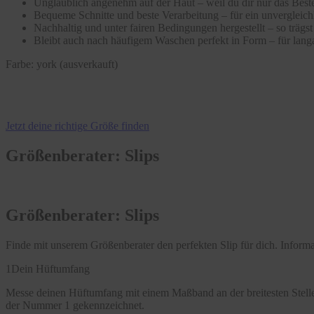
Unglaublich angenehm auf der Haut – weil du dir nur das Beste
Bequeme Schnitte und beste Verarbeitung – für ein unvergleic
Nachhaltig und unter fairen Bedingungen hergestellt – so träg
Bleibt auch nach häufigem Waschen perfekt in Form – für langa
Farbe:
york (ausverkauft)
Jetzt deine richtige Größe finden
Größenberater: Slips
Größenberater: Slips
Finde mit unserem Größenberater den perfekten Slip für dich. Infor
1
Dein Hüftumfang
Messe deinen Hüftumfang mit einem Maßband an der breitesten Stelle
der Nummer 1 gekennzeichnet.