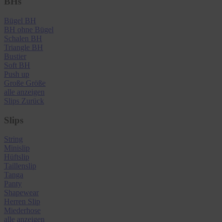
BHs
Bügel BH
BH ohne Bügel
Schalen BH
Triangle BH
Bustier
Soft BH
Push up
Große Größe
alle anzeigen
Slips
Zurück
Slips
String
Minislip
Hüftslip
Taillenslip
Tanga
Panty
Shapewear
Herren Slip
Miederhose
alle anzeigen