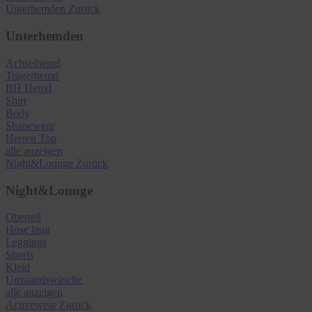
Unterhemden
Zurück
Unterhemden
Achselhemd
Trägerhemd
BH Hemd
Shirt
Body
Shapewear
Herren Top
alle anzeigen
Night&Lounge
Zurück
Night&Lounge
Oberteil
Hose lang
Leggings
Shorts
Kleid
Umstandswäsche
alle anzeigen
Activewear
Zurück