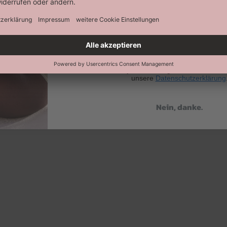
Abonnieren
Keine Datenweitergabe an Dritte. Eine A
jederzeit möglich. Hier findest 
unsere
Datenschutzerklärung
Nein, danke.