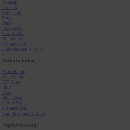
Minislip
Hüftslip
Taillenslip
Tanga
Panty
Shapewear
Herren Slip
Miederhose
alle anzeigen
Unterhemden
Zurück
Unterhemden
Achselhemd
Trägerhemd
BH Hemd
Shirt
Body
Shapewear
Herren Top
alle anzeigen
Night&Lounge
Zurück
Night&Lounge