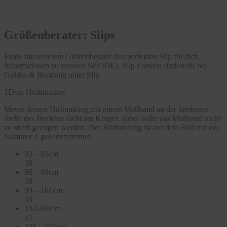
Größenberater: Slips
Finde mit unserem Größenberater den perfekten Slip für dich.
Informationen zu unseren SPEIDEL Slip Formen findest du bei
Guides & Beratung unter Slip
1
Dein Hüftumfang
Messe deinen Hüftumfang mit einem Maßband an der breitesten
Stelle des Beckens dicht am Körper, dabei sollte das Maßband nicht
zu straff gezogen werden. Der Hüftumfang ist auf dem Bild mit der
Nummer 1 gekennzeichnet.
93 – 95cm
36
96 – 98cm
38
99 – 101cm
40
102-104cm
42
105 – 107cm