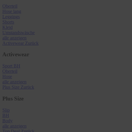
Oberteil
Hose lang
Leggings
Shorts
Kleid
Umstandswäsche
alle anzeigen
Activewear
Zurück
Activewear
Sport BH
Oberteil
Hose
alle anzeigen
Plus Size
Zurück
Plus Size
Slip
BH
Body
alle anzeigen
Top Deal
Zurück