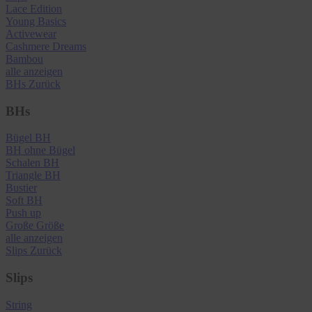
Lace Edition
Young Basics
Activewear
Cashmere Dreams
Bambou
alle anzeigen
BHs
Zurück
BHs
Bügel BH
BH ohne Bügel
Schalen BH
Triangle BH
Bustier
Soft BH
Push up
Große Größe
alle anzeigen
Slips
Zurück
Slips
String