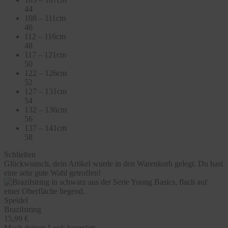
44
108 – 111cm
46
112 – 116cm
48
117 – 121cm
50
122 – 126cm
52
127 – 131cm
54
132 – 136cm
56
137 – 141cm
58
Schließen
Glückwunsch, dein Artikel wurde in den Warenkorb gelegt. Du hast
eine sehr gute Wahl getroffen!
Speidel
Brazilstring
15,99 €
Mach deinen Look komplett