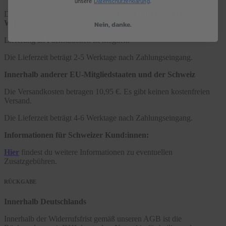
unsere
Datenschutzerklärung
.
Die Versandkosten betragen 4,95 € oder
kostenfrei ab 60 €
Warenwert
.
Nein, danke.
Lieferung an Packstationen ist möglich.
Die Lieferzeit beträgt 2-5 Werktage nach Zahlungseingang.
Innerhalb anderer EU-Mitgliedstaaten und der Schweiz
Die Versandkosten betragen 10,95 €. Es gibt keinen kostenfreien
Versand.
Die Lieferzeit beträgt 4-6 Werktage nach Zahlungseingang.
Informationen für Schweizer Kund:innen:
Hier
findest du weitere Informationen zu eventuellen
Zusatzgebühren.
RÜCKGABE
Innerhalb Deutschlands
Innerhalb der Widerrufsfrist gemäß unseren AGB ist die