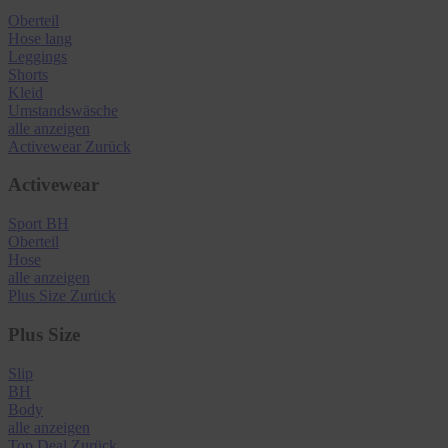
Oberteil
Hose lang
Leggings
Shorts
Kleid
Umstandswäsche
alle anzeigen
Activewear
Zurück
Activewear
Sport BH
Oberteil
Hose
alle anzeigen
Plus Size
Zurück
Plus Size
Slip
BH
Body
alle anzeigen
Top Deal
Zurück