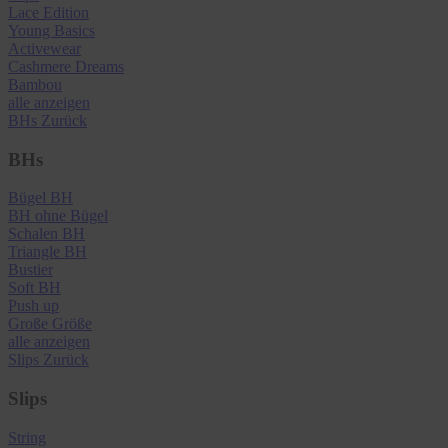
Lace Edition
Young Basics
Activewear
Cashmere Dreams
Bambou
alle anzeigen
BHs
Zurück
BHs
Bügel BH
BH ohne Bügel
Schalen BH
Triangle BH
Bustier
Soft BH
Push up
Große Größe
alle anzeigen
Slips
Zurück
Slips
String