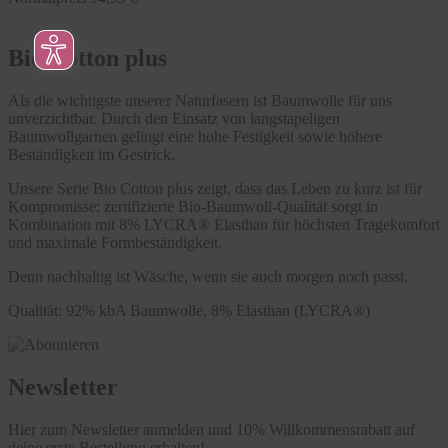
Bio Cotton plus
Als die wichtigste unserer Naturfasern ist Baumwolle für uns
unverzichtbar. Durch den Einsatz von langstapeligen
Baumwollgarnen gelingt eine hohe Festigkeit sowie höhere
Beständigkeit im Gestrick.
Unsere Serie Bio Cotton plus zeigt, dass das Leben zu kurz ist für
Kompromisse: zertifizierte Bio-Baumwoll-Qualität sorgt in
Kombination mit 8% LYCRA® Elasthan für höchsten Tragekomfort
und maximale Formbeständigkeit.
Denn nachhaltig ist Wäsche, wenn sie auch morgen noch passt.
Qualität: 92% kbA Baumwolle, 8% Elasthan (LYCRA®)
Newsletter
Hier zum Newsletter anmelden und 10% Willkommensrabatt auf
deine erste Bestellung erhalten!