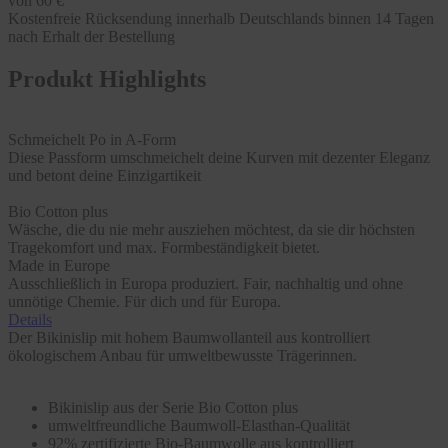
von 60 €
Kostenfreie Rücksendung innerhalb Deutschlands binnen 14 Tagen
nach Erhalt der Bestellung
Produkt Highlights
Schmeichelt Po in A-Form
Diese Passform umschmeichelt deine Kurven mit dezenter Eleganz
und betont deine Einzigartikeit
Bio Cotton plus
Wäsche, die du nie mehr ausziehen möchtest, da sie dir höchsten
Tragekomfort und max. Formbeständigkeit bietet.
Made in Europe
Ausschließlich in Europa produziert. Fair, nachhaltig und ohne
unnötige Chemie. Für dich und für Europa.
Details
Der Bikinislip mit hohem Baumwollanteil aus kontrolliert
ökologischem Anbau für umweltbewusste Trägerinnen.
Bikinislip aus der Serie Bio Cotton plus
umweltfreundliche Baumwoll-Elasthan-Qualität
92% zertifizierte Bio-Baumwolle aus kontrolliert