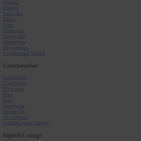
Minislip
Hüftslip
Taillenslip
Tanga
Panty
Shapewear
Herren Slip
Miederhose
alle anzeigen
Unterhemden
Zurück
Unterhemden
Achselhemd
Trägerhemd
BH Hemd
Shirt
Body
Shapewear
Herren Top
alle anzeigen
Night&Lounge
Zurück
Night&Lounge