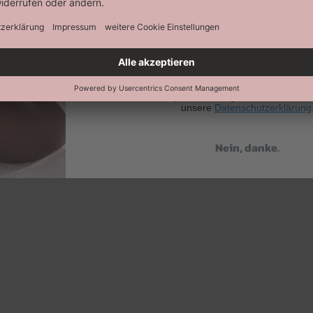
Abonnieren
Keine Datenweitergabe an Dritte. Eine A
jederzeit möglich. Hier findest 
unsere
Datenschutzerklärung
Nein, danke.