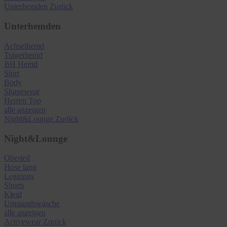
Unterhemden
Zurück
Unterhemden
Achselhemd
Trägerhemd
BH Hemd
Shirt
Body
Shapewear
Herren Top
alle anzeigen
Night&Lounge
Zurück
Night&Lounge
Oberteil
Hose lang
Leggings
Shorts
Kleid
Umstandswäsche
alle anzeigen
Activewear
Zurück