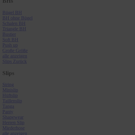
BHs
Bügel BH
BH ohne Bügel
Schalen BH
Triangle BH
Bustier
Soft BH
Push up
Große Größe
alle anzeigen
Slips
Zurück
Slips
String
Minislip
Hüftslip
Taillenslip
Tanga
Panty
Shapewear
Herren Slip
Miederhose
alle anzeigen