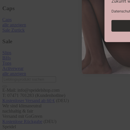
Caps
Caps
alle anzeigen
Sale
Zurück
Sale
Slips
BHs
Tops
Activewear
alle anzeigen
E-Mail: info@speidelshop.com
T: 07471 701283 (Kundenhotline)
Kostenloser Versand ab 60 €
(DEU)
Wir sind klimaneutral
nachhaltig & fair
Versand mit GoGreen
Kostenlose Rückgabe
(DEU)
Speidel