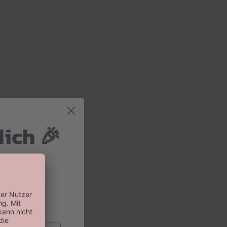
dich 🎉
 und 10%
 Bestellung