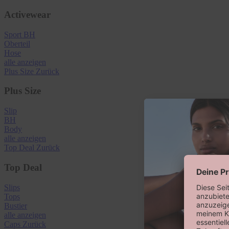
Activewear
Sport BH
Oberteil
Hose
alle anzeigen
Plus Size
Zurück
Plus Size
Slip
BH
Body
alle anzeigen
Top Deal
Zurück
Top Deal
Slips
Tops
Bustier
alle anzeigen
Caps
Zurück