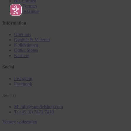
BH Formen
Slip Formen
Pflege-Guide
Information
Über uns
Qualität & Material
Kollektionen
Outlet Stores
Karriere
Social
Instagram
Facebook
Kontakt
M: info@speidelshop.com
T: +49 (0) 7471 7010
Vertrag widerrufen