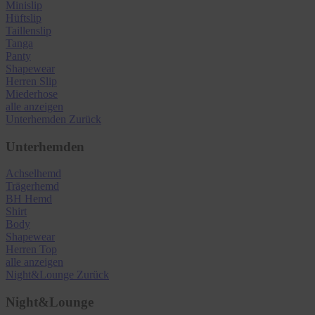
Minislip
Hüftslip
Taillenslip
Tanga
Panty
Shapewear
Herren Slip
Miederhose
alle anzeigen
Unterhemden
Zurück
Unterhemden
Achselhemd
Trägerhemd
BH Hemd
Shirt
Body
Shapewear
Herren Top
alle anzeigen
Night&Lounge
Zurück
Night&Lounge