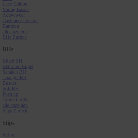
Lace Edition
Young Basics
Activewear
Cashmere Dreams
Bambou
alle anzeigen
BHs
Zurück
BHs
Bügel BH
BH ohne Bügel
Schalen BH
Triangle BH
Bustier
Soft BH
Push up
Große Größe
alle anzeigen
Slips
Zurück
Slips
String