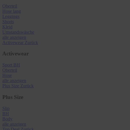
Oberteil
Hose lang
Leggings
Shorts
Kleid
Umstandswäsche
alle anzeigen
Activewear
Zurück
Activewear
Sport BH
Oberteil
Hose
alle anzeigen
Plus Size
Zurück
Plus Size
Slip
BH
Body
alle anzeigen
Top Deal
Zurück