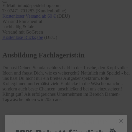
E-Mail: info@speidelshop.com
T: 07471 701283 (Kundenhotline)
Kostenloser Versand ab 60 €
(DEU)
Wir sind klimaneutral
nachhaltig & fair
Versand mit GoGreen
Kostenlose Rückgabe
(DEU)
Ausbildung Fachlagerist:in
Du hast Deinen Schulabschluss bald in der Tasche, den Kopf voller
Ideen und fragst Dich, wie es weitergeht? Natürlich mit Speidel - bei
uns hast Du nicht nur ein breites Aufgabenspektrum, tolle
Kolleg:innen und erhältst viele Einblicke in die Wäschebranche -
sondern auch beste Chancen, anschließend bei uns einzusteigen!
Klingt gut? Als erfolgreiches Unternehmen im Bereich Damen-
Tagwäsche bilden wir 2025 aus:
AUSBILDUNG FACHLAGERIST:IN